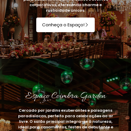
corporativos, oferecendo charme e
rusticidade únicos.
Conheça o Espaço!
Espaço Coimbra Garden
Cercado por jardins exuberantes e paisagens
paradisíacas, perfeito para celebrações ao ar
livre. O salão principal integra-se à natureza,
ideal para casamentos, festas de debutante e